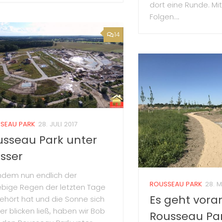
dort eine Runde. Mi
Folgen….
14
SEAU PARK
28. JULI 2017
usseau Park unter
sser
dem nun endlich der
ROUSSEAU PARK
28. M
ebige Regen der letzten Tage
Es geht vora
ehört hat und die Sonne sich
er blicken ließ, haben wir Bob
Rousseau Pa