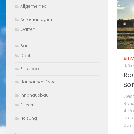
Allgemeines
Außenanlagen
Garten
Bau
Dach
ALLG
11. S
Fassade
Ro
Hausanschlüsse
So
Innenausbau
Gest
Rous
Fliesen
4. R
um d
Heizung
aus.