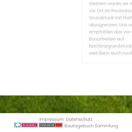
Gestern waren wir 
vor Ort im Rousseau
Grundstück mit Fla
abzugrenzen. Uns 
empfohlen das vor 
Bauarbeiten auf
Nachbargrundstücke
weil dann auch noch 
Impressum
Datenschutz
:
Bautagebuch Sammlung