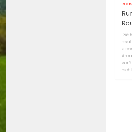
ROUS
Ru
Ro
Die 
heut
eine
Area
veröf
nich