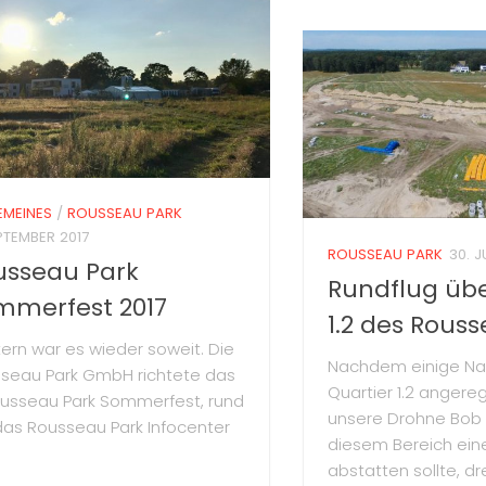
EMEINES
/
ROUSSEAU PARK
EPTEMBER 2017
ROUSSEAU PARK
30. J
usseau Park
Rundflug übe
mmerfest 2017
1.2 des Rous
ern war es wieder soweit. Die
Nachdem einige Na
seau Park GmbH richtete das
Quartier 1.2 angere
ousseau Park Sommerfest, rund
unsere Drohne Bob
as Rousseau Park Infocenter
diesem Bereich ein
abstatten sollte, d