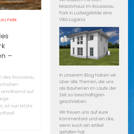
Massivhaus
im
Rousseau
Park in Ludwigsfelde
eine
Villa Lugana
.
AU PARK
des
rk
n –
In unserem Blog haben wir
.1 des Rousseau
über alle Themen, die uns
rschuhen
als Bauherren im Laufe der
 annähernd auf
Zeit so beschäftigten
rege
geschrieben.
, ist nun letzte
Wir freuen uns auf eure
fiziell
Kommentare und ein Like,
wenn euch ein Artikel
gefallen hat.