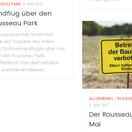
SEAU PARK
9. MAI 2017
ndflug über den
usseau Park
Rousseau Park GmbH hat
e auf Youtube das Video
s Drohnenrundfluges über das
l des Rousseau Parks
fentlicht. Das darf natürlich
t unentdeckt bleiben.
ALLGEMEINES
/
ROUSSE
8. MAI 2017
Der Rousseau
Mai