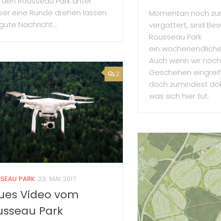
 den Rousseau Park unter
er eine Runde drehen lassen.
Momentan noch zu
gute Nachricht...
vergattert, sind Be
Rousseau Park
ein wochenendliches
Auch wenn wir noch 
Geschehen eingreif
2
doch zumindest do
was sich hier tut.
SEAU PARK
23. MAI 2017
ues Video vom
usseau Park