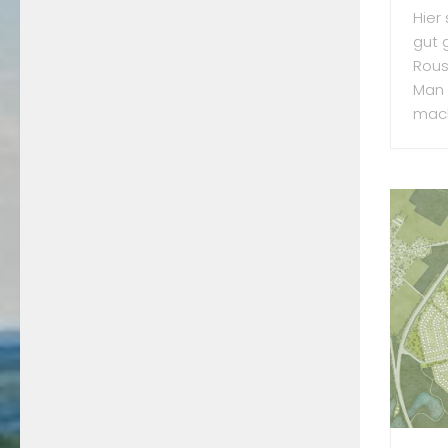
Hier
gut 
Rous
Man 
mach