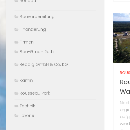
Rohbau
Bauvorbereitung
Finanzierung
Firmen
Bau-Gmbh Roth
Reddig GmbH & Co. KG
ROUS
Kamin
Ro
Wa
Rousseau Park
Nach
Technik
ergi
Loxone
aufg
wied