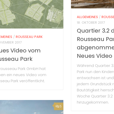
ALLGEMEINES
/
ROUSSE
18. OKTOBER 2017
Quartier 3.2 
EMEINES
/
ROUSSEAU PARK
Rousseau Pa
OVEMBER 2017
abgenomme
ues Video vom
Neues Video
usseau Park
Während Quartier 3
Rousseau Park GmbH hat
Park nun den Kinde
en ein neues Video vom
entwachsen ist und
seau Park veröffentlicht.
jedem Grundstück 
Bautätigkeit herrscht
Woche Quartier 3.2 of
hinzugekommen.
5