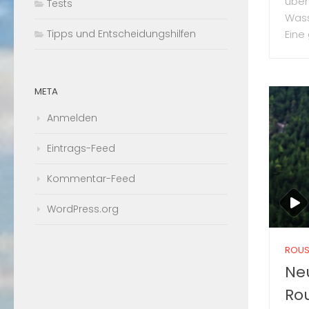
über
Tests
Wass
Tipps und Entscheidungshilfen
Eine 
META
Anmelden
Eintrags-Feed
Kommentar-Feed
WordPress.org
ROUS
Ne
Ro