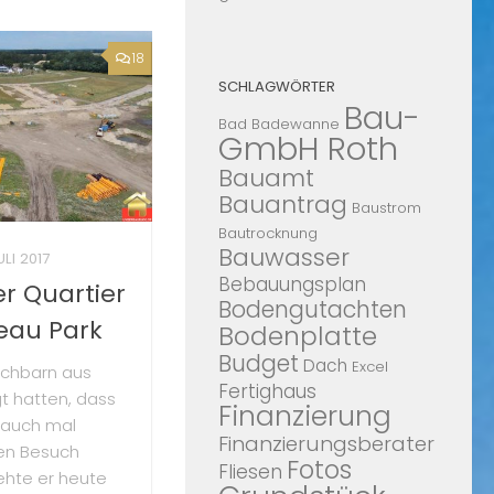
18
SCHLAGWÖRTER
Bau-
Bad
Badewanne
GmbH Roth
Bauamt
Bauantrag
Baustrom
Bautrocknung
Bauwasser
ULI 2017
Bebauungsplan
r Quartier
Bodengutachten
seau Park
Bodenplatte
Budget
Dach
Excel
chbarn aus
Fertighaus
gt hatten, dass
Finanzierung
 auch mal
Finanzierungsberater
en Besuch
Fotos
Fliesen
rehte er heute