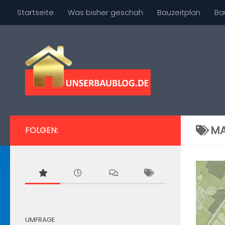
Startseite
Was bisher geschah
Bauzeitplan
Ba
Skip to content
MA
FOLGEN:
UMFRAGE