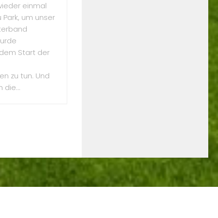
wieder einmal
 Park, um unser
tterband
wurde
dem Start der
n zu tun. Und
die...