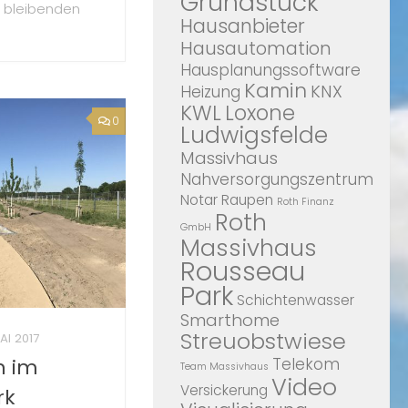
Grundstück
t bleibenden
Hausanbieter
Hausautomation
Hausplanungssoftware
Kamin
KNX
Heizung
KWL
Loxone
0
Ludwigsfelde
Massivhaus
Nahversorgungszentrum
Notar
Raupen
Roth Finanz
Roth
GmbH
Massivhaus
Rousseau
Park
Schichtenwasser
Smarthome
Streuobstwiese
AI 2017
Telekom
n im
Team Massivhaus
Video
Versickerung
rk