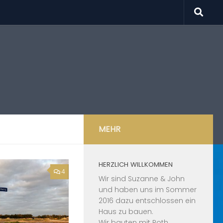
MEHR
HERZLICH WILLKOMMEN
4
Wir sind Suzanne & John
und haben uns im Sommer
2016 dazu entschlossen ein
Haus zu bauen.
Wir bauten mit
Roth