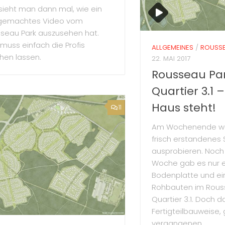
 sieht man dann mal, wie ein
gemachtes Video vom
seau Park auszusehen hat.
muss einfach die Profis
ALLGEMEINES
/
ROUSSE
en lassen.
22. MAI 2017
Rousseau Pa
Quartier 3.1 
Haus steht!
11
Am Wochenende wol
frisch erstandene
ausprobieren. Noch 
Woche gab es nur 
Bodenplatte und ei
Rohbauten im Rous
Quartier 3.1. Doch d
Fertigteilbauweise, 
vergangenen...