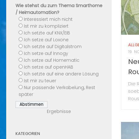
Wie stehst du zum Thema Smarthome
/ Heimautomation?
Interessiert mich nicht
Ist mir zu kompliziert
Ich setzte auf KNX/EIB
Ich setze auf Loxone
ALLG
Ich setzte auf Digitalstrom
19. N
Ich setze auf Innogy
Ne
Ich setze auf Homematic
Ich setze auf openHAB
Ro
Ich setzte auf eine andere Lösung
Ist mir zu teuer
Die 
Nur passende Verkabelung, Rest
soeb
später
Rous
Ergebnisse
KATEGORIEN