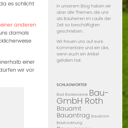
da es schlicht
In unserem Blog haben wir
über alle Themen, die uns
als Bauherren im Laufe der
 einer anderen
Zeit so beschäftigten
geschrieben.
 uns damals
cklicherweise
Wir freuen uns auf eure
Kommentare und ein Like,
wenn euch ein Artikel
gefallen hat.
nerhalb einer
ürfen wir vor
SCHLAGWÖRTER
Bau-
Bad
Badewanne
GmbH Roth
Bauamt
Bauantrag
Baustrom
Bautrocknung