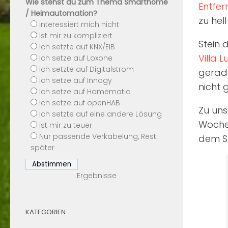
Wie stehst du zum Thema Smarthome
Entfe
/ Heimautomation?
zu hel
Interessiert mich nicht
Ist mir zu kompliziert
Stein 
Ich setzte auf KNX/EIB
Villa 
Ich setze auf Loxone
Ich setzte auf Digitalstrom
gerade
Ich setze auf Innogy
nicht 
Ich setze auf Homematic
Ich setze auf openHAB
Zu uns
Ich setzte auf eine andere Lösung
Woche 
Ist mir zu teuer
Nur passende Verkabelung, Rest
dem St
später
Ergebnisse
KATEGORIEN