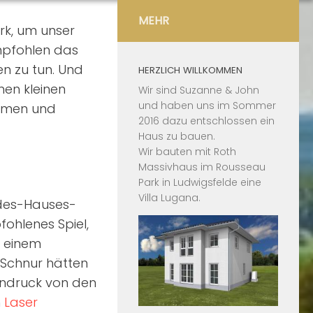
MEHR
rk, um unser
mpfohlen das
n zu tun. Und
HERZLICH WILLKOMMEN
nen kleinen
Wir sind Suzanne & John
und haben uns im Sommer
mmen und
2016 dazu entschlossen ein
Haus zu bauen.
Wir bauten mit
Roth
Massivhaus
im
Rousseau
Park in Ludwigsfelde
eine
Villa Lugana
.
-des-Hauses-
ohlenes Spiel,
d einem
 Schnur hätten
Eindruck von den
n
Laser