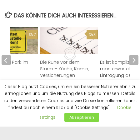
DAS KÖNNTE DICH AUCH INTERESSIEREN...
7
3
seau Park im
Die Ruhe vor dem
Es ist komplizierte
Sturm – Küche, Kamin,
man erwartet – Tei
Versicherungen
Eintragung der
17
Grundschuld
6. APRIL 2017
Dieser Blog nutzt Cookies, um ein ein besserer Nutzererlebnis zu
23. FEBRUAR 2017
ermöglichen und um die Nutzung des Blogs zu messen. Details
zu den verwendeten Cookies und wie Du sie kontrollieren kannst
findest du nach einem Klick auf "Cookie Settings".
Cookie
settings
Akzeptieren
1 ANTWORT
Kommentare
1
Pingbacks
0