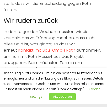
stark, dass wir die Entscheidung gegen Roth
fällten.
Wir rudern zurück
In den folgenden Wochen mussten wir die
kostenintensive Erfahrung machen, dass nicht
alles Gold ist, was glänzt, so dass wir
erneut
Kontakt mit Bau-GmbH Roth
aufnahmen,
um nun mit Roth Massivhaus das Projekt
anzugehen. Beim nächsten Termin am
Kaiserdamm gaben wir der Konfiguration unserer
Dieser Blog nutzt Cookies, um ein ein besserer Nutzererlebnis zu
Villa Lugana
dann den letzten Schliff. Hierbei ist
ermöglichen und um die Nutzung des Blogs zu messen. Details
positiv hervorzuheben, dass unser Herr Friedrich
zu den verwendeten Cookies und wie Du sie kontrollieren kannst
im Kundeninteresse auch Ausstattungsmerkmale
findest du nach einem Klick auf "Cookie Settings".
Cookie
ansprach, die seiner Ansicht nach überflüssig
settings
Akzeptieren
wären.