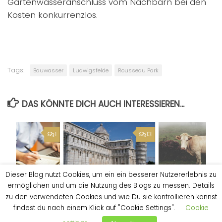
Gartenwasseranschluss vom Nachbarn bei den
Kosten konkurrenzlos.
Tags:
Bauwasser
Ludwigsfelde
Rousseau Park
DAS KÖNNTE DICH AUCH INTERESSIEREN...
1
13
Dieser Blog nutzt Cookies, um ein ein besserer Nutzererlebnis zu
Das
Die Kuh ist vom Ei
ermöglichen und um die Nutzung des Blogs zu messen. Details
icherungen
Baugrundgutachten
12. MAI 2017
zu den verwendeten Cookies und wie Du sie kontrollieren kannst
voll?
27. JANUAR 2017
findest du nach einem Klick auf "Cookie Settings".
Cookie
2017