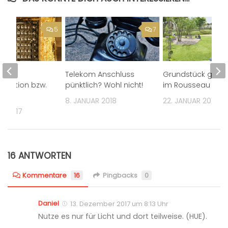
5
7
Telekom Anschluss
Grundstück gefu
omation bzw.
pünktlich? Wohl nicht!
im Rousseau Park
ome?
8. JANUAR 2018
22. JANUAR 2017
AR 2017
16 ANTWORTEN
Kommentare
16
Pingbacks
0
Daniel
13. Dezember 2017 um 8:13 Uhr
Nutze es nur für Licht und dort teilweise. (HUE).