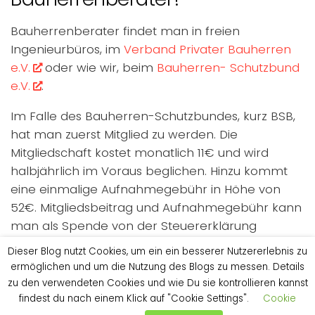
Bauherrenberater findet man in freien
Ingenieurbüros, im
Verband Privater Bauherren
e.V.
oder wie wir, beim
Bauherren- Schutzbund
e.V.
.
Im Falle des Bauherren-Schutzbundes, kurz BSB,
hat man zuerst Mitglied zu werden. Die
Mitgliedschaft kostet monatlich 11€ und wird
halbjährlich im Voraus beglichen. Hinzu kommt
eine einmalige Aufnahmegebühr in Höhe von
52€. Mitgliedsbeitrag und Aufnahmegebühr kann
man als Spende von der Steuererklärung
absetzen, da der BSB e.V. als gemeinnützig
Dieser Blog nutzt Cookies, um ein ein besserer Nutzererlebnis zu
anerkannt ist.
ermöglichen und um die Nutzung des Blogs zu messen. Details
zu den verwendeten Cookies und wie Du sie kontrollieren kannst
Nachdem man Mitglied geworden ist, stehen
findest du nach einem Klick auf "Cookie Settings".
Cookie
einem alle Leistungen des BSB offen. So zum