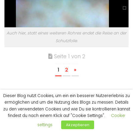
Auch hier, statt eines weiteren Rohres endet die Reise an der
Schutzfolie.
Seite 1 von 2
1
2
»
Dieser Blog nutzt Cookies, um ein ein besserer Nutzererlebnis zu
Tags:
Abwasser
Leerrohr
Wallbox
ermöglichen und um die Nutzung des Blogs zu messen. Details
zu den verwendeten Cookies und wie Du sie kontrollieren kannst
findest du nach einem Klick auf "Cookie Settings".
Cookie
DAS KÖNNTE DICH AUCH INTERESSIEREN...
settings
Akzeptieren