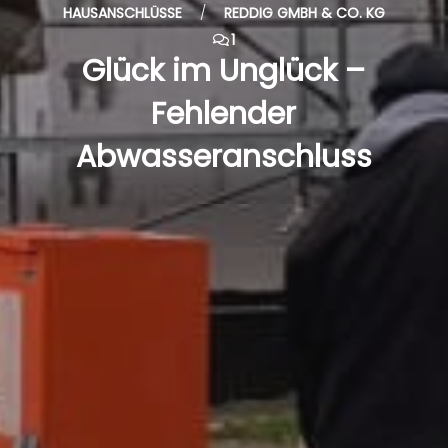
HAUSANSCHLÜSSE
/
REDDIG GMBH & CO. KG
1
Glück im Unglück –
Fehlender
Abwasseranschluss