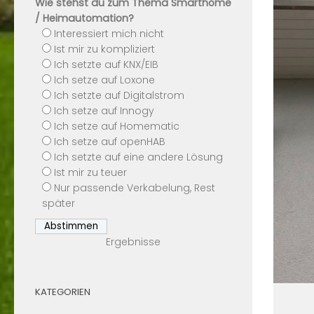
Wie stehst du zum Thema Smarthome
/ Heimautomation?
Interessiert mich nicht
Ist mir zu kompliziert
Ich setzte auf KNX/EIB
Ich setze auf Loxone
Ich setzte auf Digitalstrom
Ich setze auf Innogy
Ich setze auf Homematic
Ich setze auf openHAB
Ich setzte auf eine andere Lösung
Ist mir zu teuer
Nur passende Verkabelung, Rest
später
Ergebnisse
KATEGORIEN