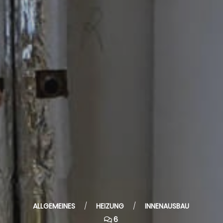
ALLGEMEINES
/
HEIZUNG
/
INNENAUSBAU
6