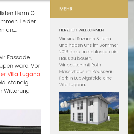
MEHR
sten Herrn G.
timmen. Leider
en an….
HERZLICH WILLKOMMEN
Wir sind Suzanne & John
und haben uns im Sommer
2016 dazu entschlossen ein
wir Fassade
Haus zu bauen.
aupen wäre. Vor
Wir bauten mit
Roth
Massivhaus
im
Rousseau
r Villa Lugana
Park in Ludwigsfelde
eine
id, ständig
Villa Lugana
.
n Witterung