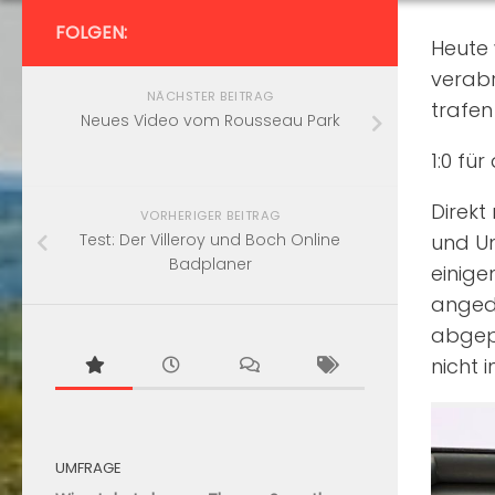
FOLGEN:
Heute 
verabr
NÄCHSTER BEITRAG
trafen
Neues Video vom Rousseau Park
1:0 fü
Direkt
VORHERIGER BEITRAG
und Un
Test: Der Villeroy und Boch Online
Badplaner
einige
angede
abgepu
nicht 
UMFRAGE