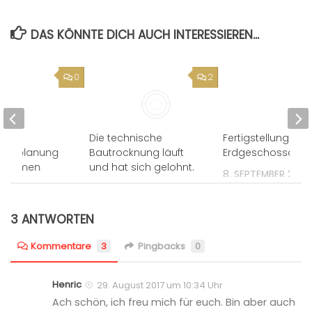
DAS KÖNNTE DICH AUCH INTERESSIEREN...
0
2
Die technische
Bautrocknung läuft
Fertigstellung
und hat sich gelohnt.
ungsplanung
Erdgeschossdec
ekommen
23. DEZEMBER 2017
8. SEPTEMBER 2017
017
3 ANTWORTEN
Kommentare
3
Pingbacks
0
Henric
29. August 2017 um 10:34 Uhr