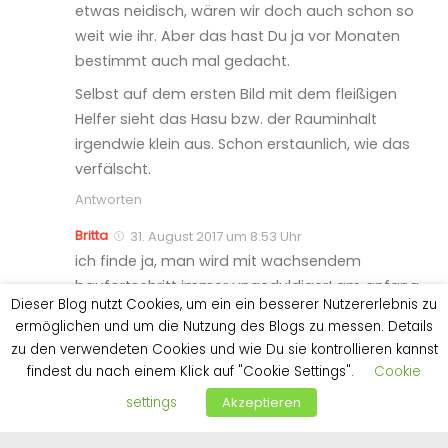
Ach schön, ich freu mich für euch. Bin aber auch
etwas neidisch, wären wir doch auch schon so
weit wie ihr. Aber das hast Du ja vor Monaten
bestimmt auch mal gedacht.
Selbst auf dem ersten Bild mit dem fleißigen
Helfer sieht das Hasu bzw. der Rauminhalt
irgendwie klein aus. Schon erstaunlich, wie das
verfälscht.
Antworten
Britta
31. August 2017 um 8:53 Uhr
ich finde ja, man wird mit wachsendem
Dieser Blog nutzt Cookies, um ein ein besserer Nutzererlebnis zu
baufortschritt immer ungeduldiger! am anfang
ermöglichen und um die Nutzung des Blogs zu messen. Details
denkst du dir „haaach, wenn erstmal spatenstich
zu den verwendeten Cookies und wie Du sie kontrollieren kannst
wär…“ und dann geht das verlangen nach dme
findest du nach einem Klick auf "Cookie Settings".
Cookie
nächsten schritt einfachi mmer so weiter. wenn
settings
Akzeptieren
die äußere hülle steht, dann willst du
innenräume! – zumindest mal ein paar schichten