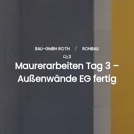
BAU-GMBH ROTH
/
ROHBAU
3
Maurerarbeiten Tag 3 –
Außenwände EG fertig