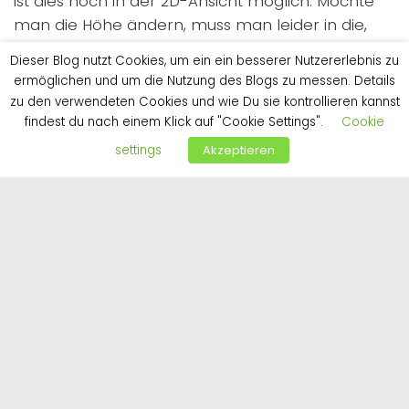
ist dies noch in der 2D-Ansicht möglich. Möchte
man die Höhe ändern, muss man leider in die,
allerdings gut gelungene, 3D Ansicht wechseln.
Dieser Blog nutzt Cookies, um ein ein besserer Nutzererlebnis zu
Hier geht die Maßgenauigkeit völlig verloren, da
ermöglichen und um die Nutzung des Blogs zu messen. Details
man nur noch mit Augenmaß arbeiten kann.
zu den verwendeten Cookies und wie Du sie kontrollieren kannst
Dadurch ist zum Beispiel eine Bewertung, ob eine
findest du nach einem Klick auf "Cookie Settings".
Cookie
höheres Türmaß besser aussähe kaum möglich.
settings
Akzeptieren