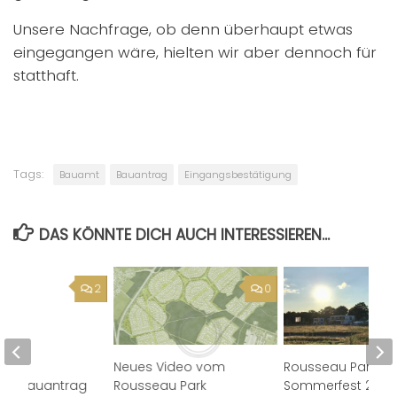
Unsere Nachfrage, ob denn überhaupt etwas
eingegangen wäre, hielten wir aber dennoch für
statthaft.
Tags:
Bauamt
Bauantrag
Eingangsbestätigung
DAS KÖNNTE DICH AUCH INTERESSIEREN...
2
0
ste
ein: Bauantrag
Neues Video vom
Rousseau Park
 2017
Rousseau Park
Sommerfest 2017