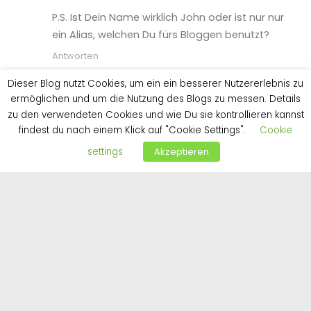
VG
Henric
P.S. Ist Dein Name wirklich John oder ist nur nur
ein Alias, welchen Du fürs Bloggen benutzt?
Dieser Blog nutzt Cookies, um ein ein besserer Nutzererlebnis zu
Antworten
ermöglichen und um die Nutzung des Blogs zu messen. Details
John
28. April 2017 um 12:38 Uhr
zu den verwendeten Cookies und wie Du sie kontrollieren kannst
Hi Henric,
findest du nach einem Klick auf "Cookie Settings".
Cookie
vielen Dank für die Blumen. Aufmerksamkeit und
settings
Akzeptieren
Lob ist des Bloggers Brot
Tatsächlich bemühe ich mich immer, nett und
freundlich auf meine Mitmenschen zuzugehen.
Wie es in den Wald reinschallt, so schallt es
wieder raus.
Bis auf diese Ausnahme waren bisher aber auch
alle Ansprechpartner/innen in Ludwigsfelde und
Umgebung (Stadtverwaltung, Stadtwerke,
Vermesser, Baugrundgutachter, WARL, Notar), als