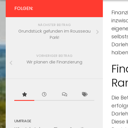
FOLGEN:
Finan
inzwis
NÄCHSTER BEITRAG
eigene
Grundstück gefunden im Rousseau
selbst
Park!
Darleh
haben
VORHERIGER BEITRAG
Wir planen die Finanzierung
Fin
Ra
Die Be
erfolg
Darleh
Diese 
UMFRAGE