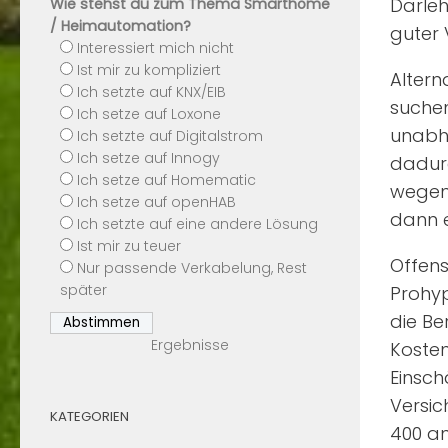
Darleh
Wie stehst du zum Thema Smarthome
/ Heimautomation?
guter 
Interessiert mich nicht
Ist mir zu kompliziert
Altern
Ich setzte auf KNX/EIB
suchen
Ich setze auf Loxone
unabhä
Ich setzte auf Digitalstrom
Ich setze auf Innogy
dadurc
Ich setze auf Homematic
wegen 
Ich setze auf openHAB
dann e
Ich setzte auf eine andere Lösung
Ist mir zu teuer
Offens
Nur passende Verkabelung, Rest
später
Prohyp
die Be
Ergebnisse
Kosten
Einsch
Versi
KATEGORIEN
400 an