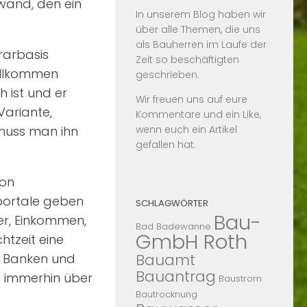
wand, den ein
In unserem Blog haben wir
.
über alle Themen, die uns
als Bauherren im Laufe der
rarbasis
Zeit so beschäftigten
vollkommen
geschrieben.
h ist und er
Wir freuen uns auf eure
Variante,
Kommentare und ein Like,
wenn euch ein Artikel
 muss man ihn
gefallen hat.
von
iportale geben
SCHLAGWÖRTER
Bau-
ter, Einkommen,
Bad
Badewanne
GmbH Roth
htzeit eine
Bauamt
n Banken und
Bauantrag
 immerhin über
Baustrom
Bautrocknung