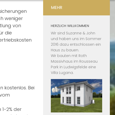
MEHR
sicherungen
och weniger
tlung von
HERZLICH WILLKOMMEN
r die
Wir sind Suzanne & John
und haben uns im Sommer
ertriebskosten
2016 dazu entschlossen ein
Haus zu bauen.
Wir bauten mit
Roth
Massivhaus
im
Rousseau
Park in Ludwigsfelde
eine
Villa Lugana
.
n kostenlos. Bei
r vom
n 1-2% der